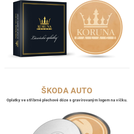
ŠKODA AUTO
Oplatky ve stříbrné plechové dóze s gravírovaným logem na víčku.