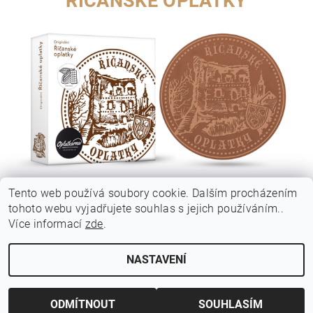
ŘÍČANSKÉ OPLATKY
Tento web používá soubory cookie. Dalším procházením
tohoto webu vyjadřujete souhlas s jejich používáním..
Více informací
zde
.
|
|
BrandedWafers.com (ENGLISH)
BrandedWafers DE (DEUTSCH)
Oplatkarna.cz
NASTAVENÍ
Upravit nastavení cookies
2026 © ReklamniOplatky.cz, všechna práva vyhrazena
Vytvořil Shoptet
ODMÍTNOUT
SOUHLASÍM