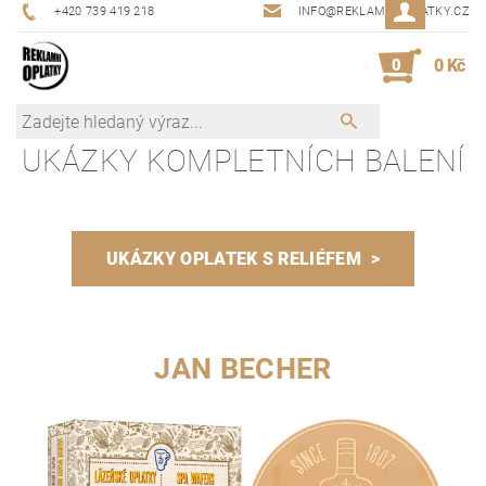
+420 739 419 218
INFO@REKLAMNIOPLATKY.CZ
0
0 Kč
UKÁZKY KOMPLETNÍCH BALENÍ
UKÁZKY OPLATEK S RELIÉFEM >
JAN BECHER