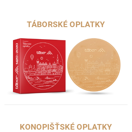
TÁBORSKÉ OPLATKY
KONOPIŠŤSKÉ OPLATKY